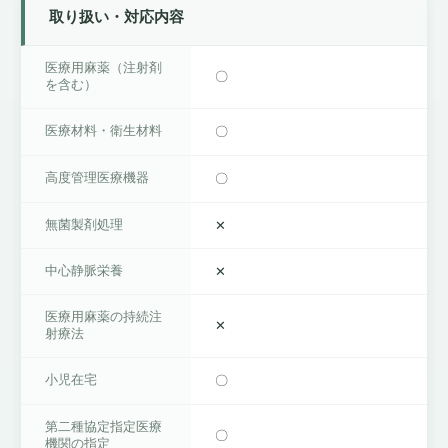
取り扱い・対応内容
医療用麻薬（注射剤
〇
を含む）
医療材料・衛生材料
〇
高度管理医療機器
〇
無菌製剤処理
✕
中心静脈栄養
✕
医療用麻薬の持続注
✕
射療法
小児在宅
〇
第二種協定指定医療
〇
機関の指定